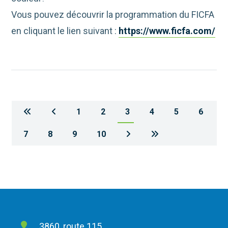
Vous pouvez découvrir la programmation du FICFA
en cliquant le lien suivant :
https://www.ficfa.com/
1
2
3
4
5
6
7
8
9
10
3860, route 115