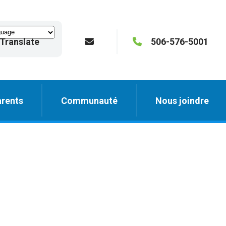
Translate
506-576-5001
rents
Communauté
Nous joindre