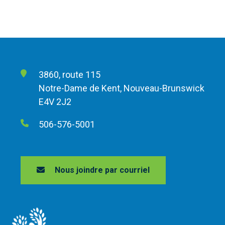
3860, route 115
Notre-Dame de Kent, Nouveau-Brunswick
E4V 2J2
506-576-5001
Nous joindre par courriel