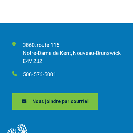
3860, route 115
Notre-Dame de Kent, Nouveau-Brunswick
E4V 2J2
506-576-5001
Nous joindre par courriel